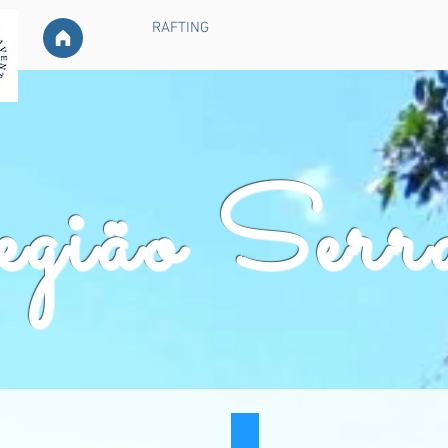
RAFTING
gião Serr
RAPEL