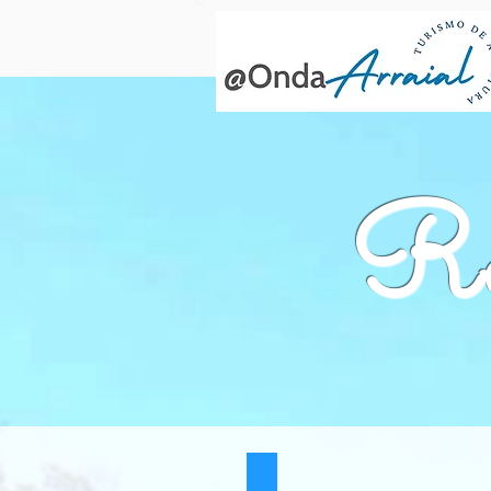
Re
RAFTING