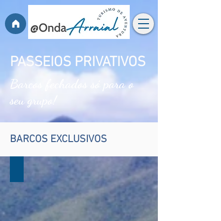
PASSEIOS PRIVATIVOS
Barcos fechados só para o
seu grupo!
BARCOS EXCLUSIVOS
EXCLUSIVO POPULAR