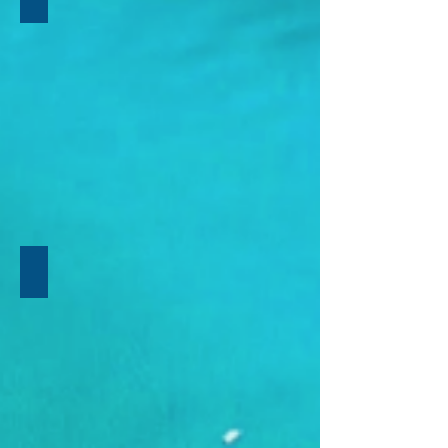
EXCLUSIVO VIP